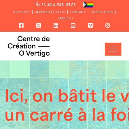
+1 514 251 9177
ARCHIVES
APPUYER LE CCOV
CONTACT
PARTENAIRES
ENGLISH
Nav