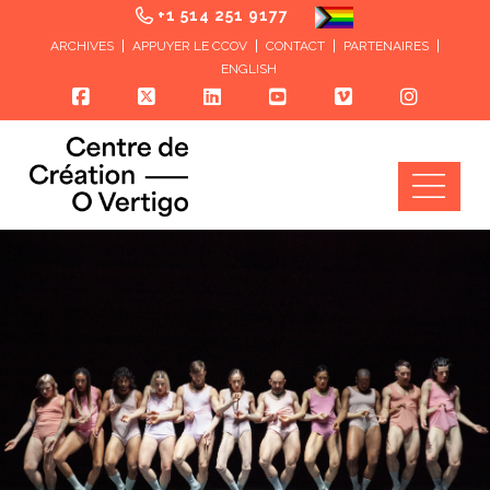
+1 514 251 9177
ARCHIVES
APPUYER LE CCOV
CONTACT
PARTENAIRES
ENGLISH
Nav