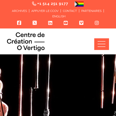
+1 514 251 9177
ARCHIVES
APPUYER LE CCOV
CONTACT
PARTENAIRES
ENGLISH
Nav